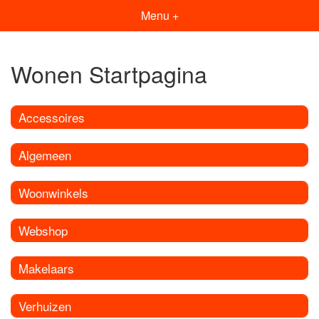
Menu +
Wonen Startpagina
Accessoires
Algemeen
Woonwinkels
Webshop
Makelaars
Verhuizen